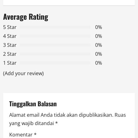
a
Average Rating
v
5 Star
0%
i
4 Star
0%
g
3 Star
0%
2 Star
0%
a
1 Star
0%
t
(Add your review)
i
o
Tinggalkan Balasan
n
Alamat email Anda tidak akan dipublikasikan.
Ruas
yang wajib ditandai
*
Komentar
*