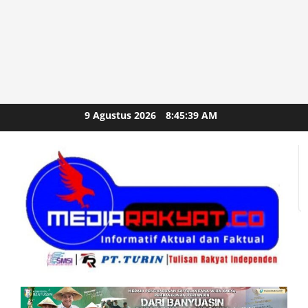
Skip
9 Agustus 2026
8:45:40 AM
to
content