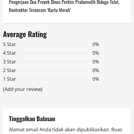
t
Pengerjaan Dua Proyek Dinas Perkim Prabumulih Diduga Telat,
n
Kontraktor Terancam ‘Kartu Merah’
a
Average Rating
v
5 Star
0%
i
4 Star
0%
g
3 Star
0%
2 Star
0%
a
1 Star
0%
t
(Add your review)
i
o
Tinggalkan Balasan
n
Alamat email Anda tidak akan dipublikasikan.
Ruas