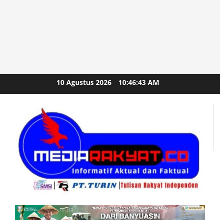
Skip
10 Agustus 2026
10:46:44 AM
to
content