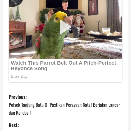
P
Previous:
o
Polsek Tanjung Batu OI Pastikan Perayaan Natal Berjalan Lancar
dan Kondusif
s
Next: