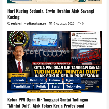
Hari Kucing Sedunia, Erwin Ibrahim Ajak Sayangi
Kucing
redaksi_ mediarakyat.co
9 Agustus 2026
0
Daerah
Headline
Hukum
Ogan Ilir
Pendidikan
Politik
Sosial
Tekhnologi
Ketua PWI Ogan Ilir Tanggapi Santai Tudingan
“Mintai Duit”, Ajak Fokus Kerja Profesional