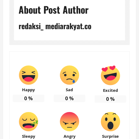
About Post Author
redaksi_ mediarakyat.co
Happy
Sad
Excited
0
%
0
%
0
%
Sleepy
Angry
Surprise