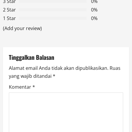
g
3 Star
0%
2 Star
0%
a
1 Star
0%
t
(Add your review)
i
o
Tinggalkan Balasan
n
Alamat email Anda tidak akan dipublikasikan.
Ruas
yang wajib ditandai
*
Komentar
*