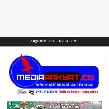
Skip
7 Agustus 2026
4:20:44 PM
to
content