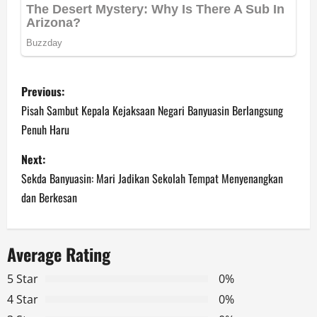
P
Previous:
o
Pisah Sambut Kepala Kejaksaan Negari Banyuasin Berlangsung
Penuh Haru
s
Next:
t
Sekda Banyuasin: Mari Jadikan Sekolah Tempat Menyenangkan
n
dan Berkesan
a
Average Rating
v
5 Star
0%
i
4 Star
0%