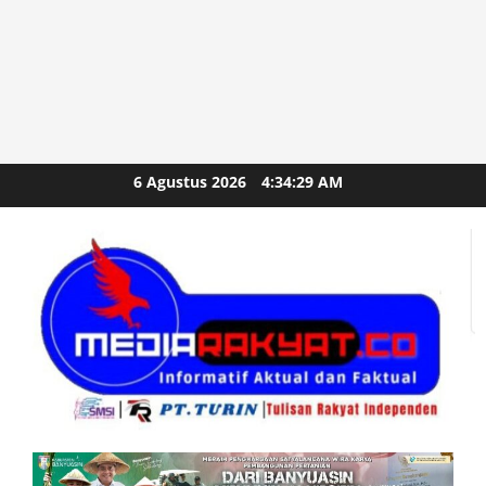
Skip
6 Agustus 2026
4:34:30 AM
to
content