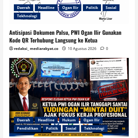
Daerah
Headline
Ogan Ilir
Politik
Sosial
Tekhnologi
Antisipasi Dokumen Palsu, PWI Ogan Ilir Gunakan
Kode QR Terhubung Langsung ke Ketua
redaksi_ mediarakyat.co
10 Agustus 2026
0
Daerah
Headline
Hukum
Ogan Ilir
Pendidikan
Politik
Sosial
Tekhnologi