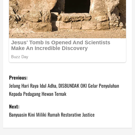
P
Previous:
o
Jelang Hari Raya Idul Adha, DISBUNDAK OKI Gelar Penyuluhan
Kepada Pedagang Hewan Ternak
s
Next:
t
Banyuasin Kini Miliki Rumah Restorative Justice
n