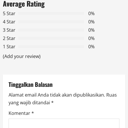
a
Average Rating
v
5 Star
0%
4 Star
0%
i
3 Star
0%
g
2 Star
0%
1 Star
0%
a
(Add your review)
t
i
Tinggalkan Balasan
o
Alamat email Anda tidak akan dipublikasikan.
Ruas
n
yang wajib ditandai
*
Komentar
*