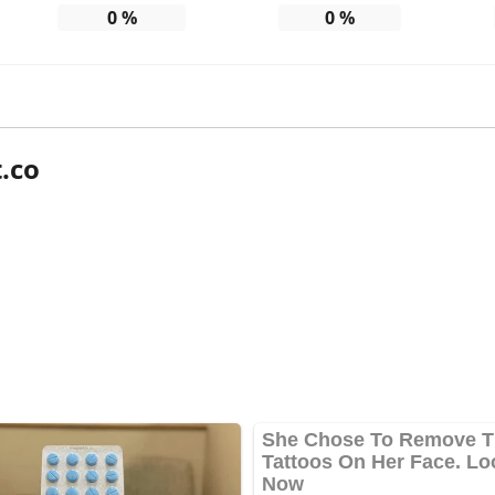
0
%
0
%
.co