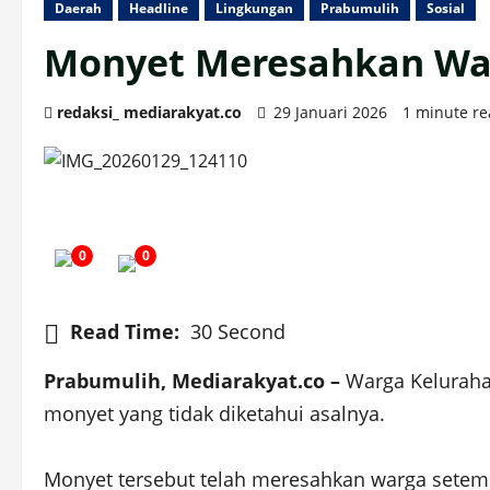
Daerah
Headline
Lingkungan
Prabumulih
Sosial
Monyet Meresahkan War
redaksi_ mediarakyat.co
29 Januari 2026
1 minute r
0
0
Read Time:
30 Second
Prabumulih, Mediarakyat.co –
Warga Keluraha
monyet yang tidak diketahui asalnya.
Monyet tersebut telah meresahkan warga sete