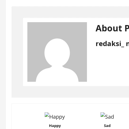
About P
redaksi_ 
Happy
Sad