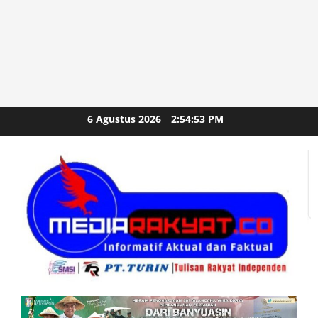
Skip
6 Agustus 2026
2:54:55 PM
to
content