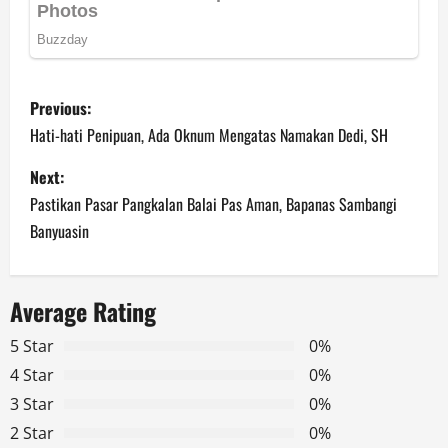
P
Previous:
o
Hati-hati Penipuan, Ada Oknum Mengatas Namakan Dedi, SH
s
Next:
Pastikan Pasar Pangkalan Balai Pas Aman, Bapanas Sambangi
t
Banyuasin
n
a
Average Rating
v
5 Star
0%
4 Star
0%
i
3 Star
0%
g
2 Star
0%