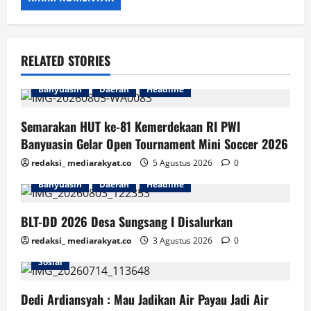
RELATED STORIES
Banyuasin
Daerah
Headline
Semarakan HUT ke-81 Kemerdekaan RI PWI
Banyuasin Gelar Open Tournament Mini Soccer 2026
redaksi_ mediarakyat.co
5 Agustus 2026
0
Banyuasin
Daerah
Headline
BLT-DD 2026 Desa Sungsang I Disalurkan
redaksi_ mediarakyat.co
3 Agustus 2026
0
Banyuasin
Daerah
Headline
Lingkungan
Sosial
Dedi Ardiansyah : Mau Jadikan Air Payau Jadi Air