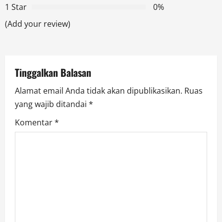
1 Star
0%
a
(Add your review)
t
i
Tinggalkan Balasan
o
Alamat email Anda tidak akan dipublikasikan.
Ruas
n
yang wajib ditandai
*
Komentar
*