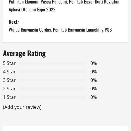
o
Pulihkan Ekonomi Pasca Pandemi, Pemkab Bogor Ikuti Kegiatan
Apkasi Otonomi Expo 2022
s
Next:
t
Wujud Banyuasin Cerdas, Pemkab Banyuasin Launching PSB
n
a
Average Rating
v
5 Star
0%
4 Star
0%
i
3 Star
0%
g
2 Star
0%
1 Star
0%
a
(Add your review)
t
i