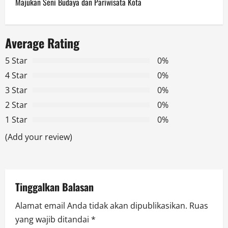
n
Majukan Seni Budaya dan Pariwisata Kota
a
Average Rating
v
5 Star
0%
i
4 Star
0%
g
3 Star
0%
2 Star
0%
a
1 Star
0%
t
(Add your review)
i
o
Tinggalkan Balasan
n
Alamat email Anda tidak akan dipublikasikan.
Ruas
yang wajib ditandai
*