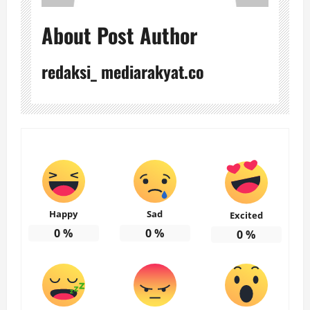
About Post Author
redaksi_ mediarakyat.co
Happy
Sad
Excited
0
%
0
%
0
%