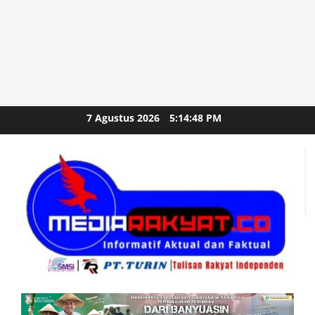
Skip
7 Agustus 2026
5:14:50 PM
to
content