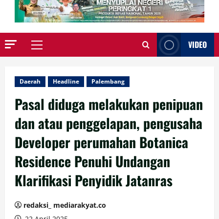
VIDEO
Primary
Menu
Daerah
Headline
Palembang
Pasal diduga melakukan penipuan
dan atau penggelapan, pengusaha
Developer perumahan Botanica
Residence Penuhi Undangan
Klarifikasi Penyidik Jatanras
redaksi_ mediarakyat.co
22 April 2025