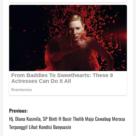
P
Previous:
o
Hj. Diana Kusmila, SP Binti H Basir Tholib Maju Cawabup Merasa
Terpanggil Lihat Kondisi Banyuasin
s