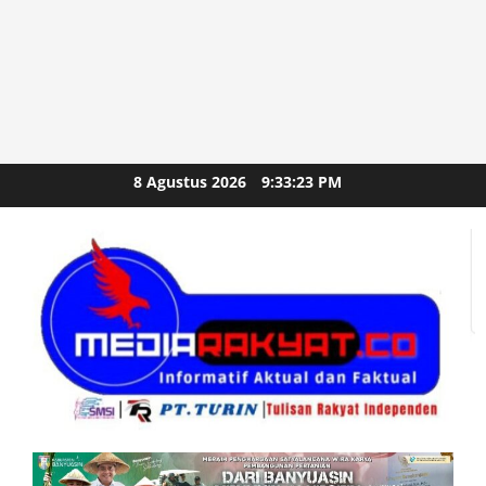
Skip
8 Agustus 2026
9:33:24 PM
to
content