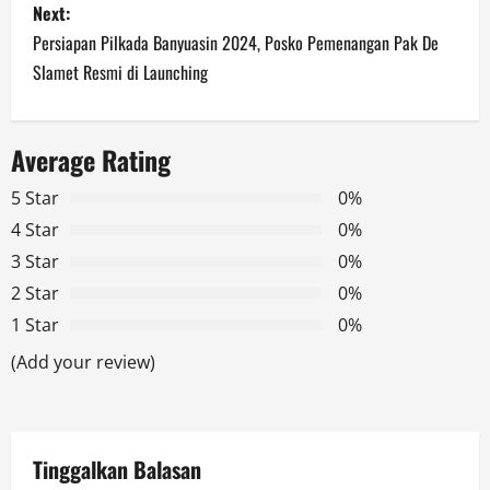
Next:
t
Persiapan Pilkada Banyuasin 2024, Posko Pemenangan Pak De
n
Slamet Resmi di Launching
a
Average Rating
v
5 Star
0%
i
4 Star
0%
g
3 Star
0%
2 Star
0%
a
1 Star
0%
t
(Add your review)
i
o
Tinggalkan Balasan