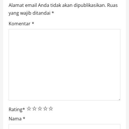
n
Alamat email Anda tidak akan dipublikasikan.
Ruas
yang wajib ditandai
*
Komentar
*
1
2
3
4
5
Rating
*
Nama
*