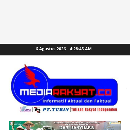
Skip
6 Agustus 2026
4:28:47 AM
to
content