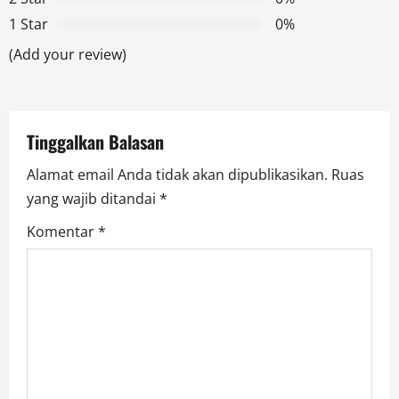
a
1 Star
0%
t
(Add your review)
i
o
Tinggalkan Balasan
n
Alamat email Anda tidak akan dipublikasikan.
Ruas
yang wajib ditandai
*
Komentar
*