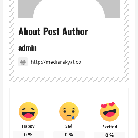
About Post Author
admin
http://mediarakyat.co
Happy
Sad
Excited
0
%
0
%
0
%