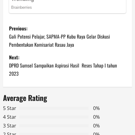
P
Previous:
o
Gali Potensi Pelajar, SAPMA-PP Kubu Raya Gelar Diskusi
Pembentukan Komisariat Rasau Jaya
s
Next:
t
DPRD Sumsel Sampaikan Aspirasi Hasil Reses Tahap I tahun
n
2023
a
Average Rating
v
5 Star
0%
i
4 Star
0%
g
3 Star
0%
2 Star
0%