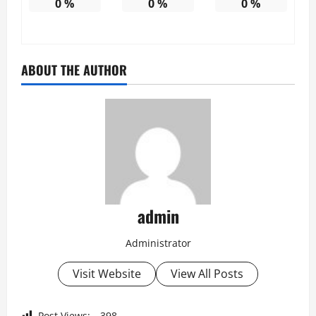
0
%
0
%
0
%
ABOUT THE AUTHOR
admin
Administrator
Visit Website
View All Posts
Post Views:
398