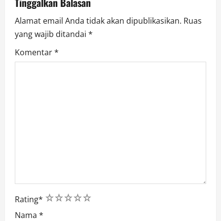
Tinggalkan Balasan
o
Alamat email Anda tidak akan dipublikasikan.
Ruas
yang wajib ditandai
*
n
Komentar
*
1
2
3
4
5
Rating
*
Nama
*