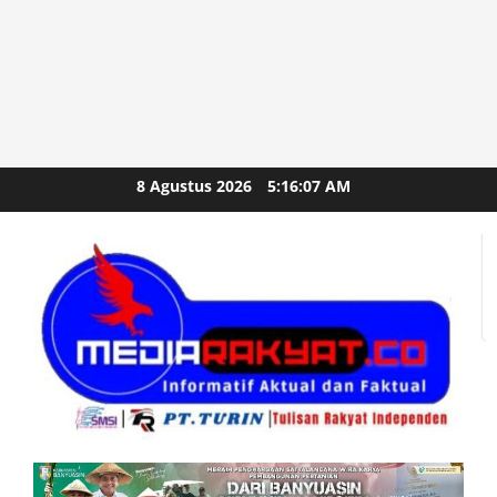
Skip
8 Agustus 2026
5:16:09 AM
to
content