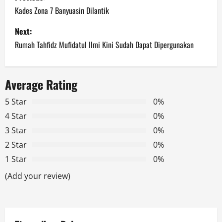
o
Kades Zona 7 Banyuasin Dilantik
s
Next:
Rumah Tahfidz Mufidatul Ilmi Kini Sudah Dapat Dipergunakan
t
n
Average Rating
a
5 Star
0%
v
4 Star
0%
3 Star
0%
i
2 Star
0%
g
1 Star
0%
a
(Add your review)
t
i