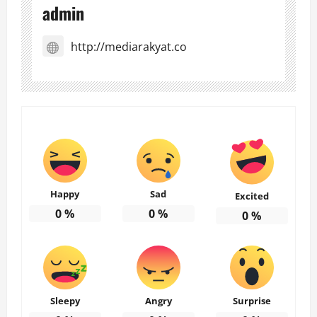
admin
http://mediarakyat.co
Happy
Sad
Excited
0
%
0
%
0
%
Sleepy
Angry
Surprise