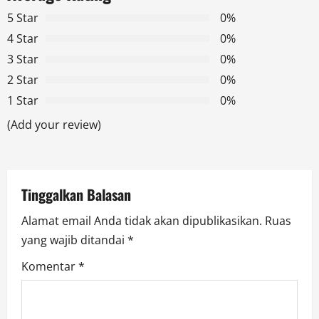
v
5 Star
0%
i
4 Star
0%
g
3 Star
0%
2 Star
0%
a
1 Star
0%
t
(Add your review)
i
o
Tinggalkan Balasan
n
Alamat email Anda tidak akan dipublikasikan.
Ruas
yang wajib ditandai
*
Komentar
*