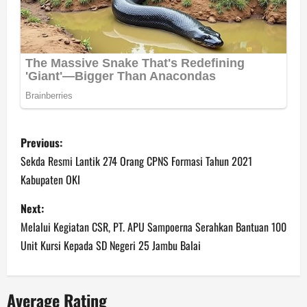
P
Previous:
o
Sekda Resmi Lantik 274 Orang CPNS Formasi Tahun 2021
Kabupaten OKI
s
Next:
t
Melalui Kegiatan CSR, PT. APU Sampoerna Serahkan Bantuan 100
n
Unit Kursi Kepada SD Negeri 25 Jambu Balai
a
Average Rating