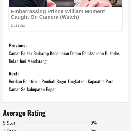
P
Previous:
o
Camat Paiker Berharap Kedamaian Dalam Pelaksanaan Pilkades
Bulan Juni Mendatang
s
Next:
t
Berikan Pelatihan, Pemkab Bogor Tingkatkan Kapasitas Para
n
Camat Se-kabupaten Bogor
a
Average Rating
v
5 Star
0%
i