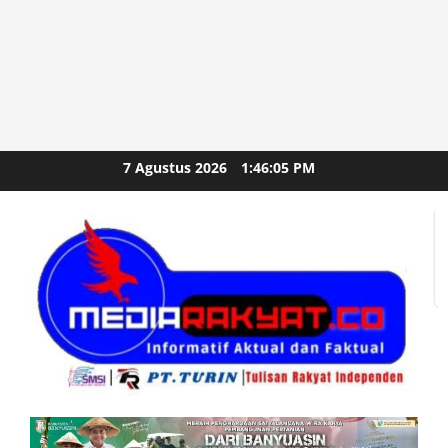
Skip
7 Agustus 2026
1:46:07 PM
to
content