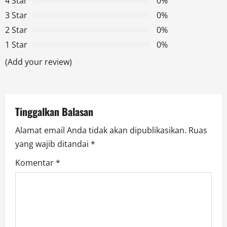
4 Star
0%
g
3 Star
0%
2 Star
0%
a
1 Star
0%
t
(Add your review)
i
o
Tinggalkan Balasan
n
Alamat email Anda tidak akan dipublikasikan.
Ruas
yang wajib ditandai
*
Komentar
*