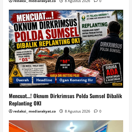
redaksi_ mediarakyat.co
8 Agustus 2026
0
Daerah
Headline
Ogan Komering Ilir
Mencuat…! Oknum Dirkrimsus Polda Sumsel Dibalik
Replanting OKI
redaksi_ mediarakyat.co
8 Agustus 2026
0