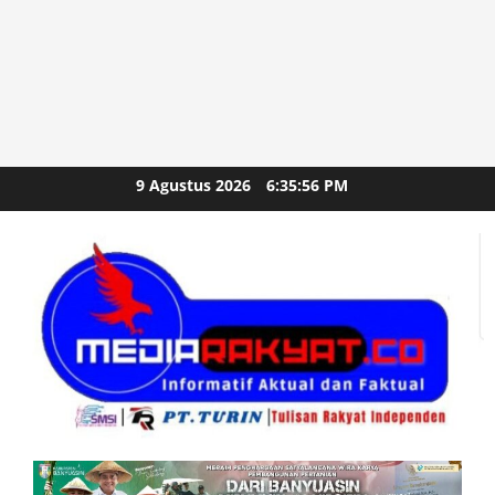
Skip
9 Agustus 2026
6:35:57 PM
to
content