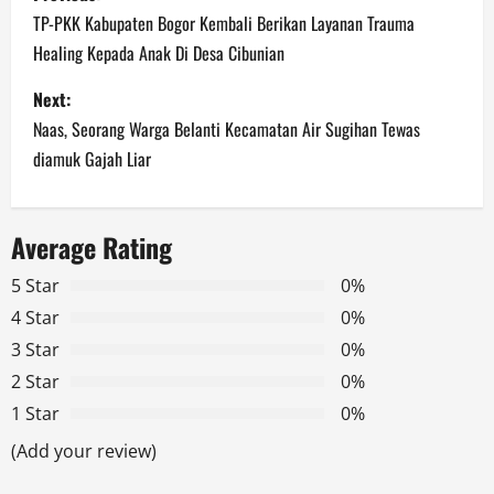
o
TP-PKK Kabupaten Bogor Kembali Berikan Layanan Trauma
Healing Kepada Anak Di Desa Cibunian
s
Next:
t
Naas, Seorang Warga Belanti Kecamatan Air Sugihan Tewas
n
diamuk Gajah Liar
a
Average Rating
v
5 Star
0%
i
4 Star
0%
g
3 Star
0%
2 Star
0%
a
1 Star
0%
t
(Add your review)
i