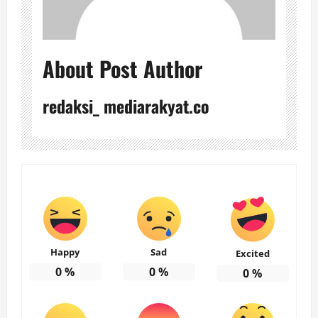
About Post Author
redaksi_ mediarakyat.co
Happy
Sad
Excited
0
%
0
%
0
%