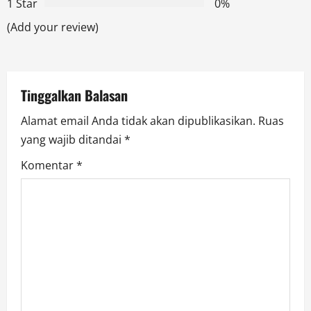
1 Star
0%
a
(Add your review)
t
i
Tinggalkan Balasan
o
Alamat email Anda tidak akan dipublikasikan.
Ruas
n
yang wajib ditandai
*
Komentar
*