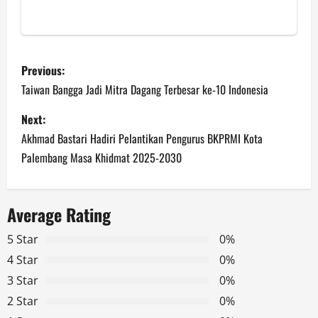
P
Previous:
o
Taiwan Bangga Jadi Mitra Dagang Terbesar ke-10 Indonesia
s
Next:
Akhmad Bastari Hadiri Pelantikan Pengurus BKPRMI Kota
t
Palembang Masa Khidmat 2025-2030
n
a
Average Rating
v
5 Star
0%
4 Star
0%
i
3 Star
0%
g
2 Star
0%