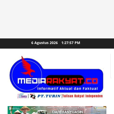
Skip
6 Agustus 2026
1:27:59 PM
to
content