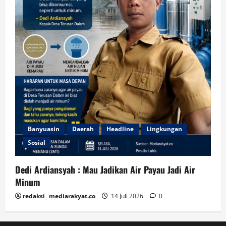
Banyuasin
Daerah
Headline
Lingkungan
Sosial
Dedi Ardiansyah : Mau Jadikan Air Payau Jadi Air
Minum
redaksi_ mediarakyat.co
14 Juli 2026
0