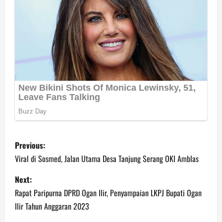
P
Previous:
o
Viral di Sosmed, Jalan Utama Desa Tanjung Serang OKI Amblas
s
Next:
Rapat Paripurna DPRD Ogan Ilir, Penyampaian LKPJ Bupati Ogan
t
Ilir Tahun Anggaran 2023