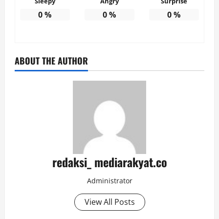
Sleepy
Angry
Surprise
0
%
0
%
0
%
ABOUT THE AUTHOR
redaksi_ mediarakyat.co
Administrator
View All Posts