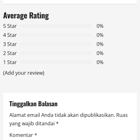
n
a
Average Rating
v
5 Star
0%
4 Star
0%
i
3 Star
0%
g
2 Star
0%
1 Star
0%
a
(Add your review)
t
i
Tinggalkan Balasan
o
Alamat email Anda tidak akan dipublikasikan.
Ruas
n
yang wajib ditandai
*
Komentar
*