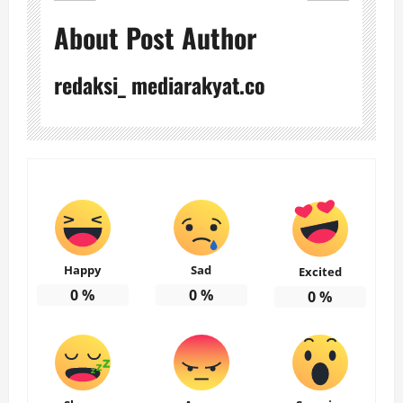
About Post Author
redaksi_ mediarakyat.co
Happy
Sad
Excited
0
%
0
%
0
%