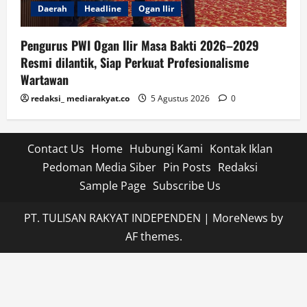
Daerah
Headline
Ogan Ilir
Pengurus PWI Ogan Ilir Masa Bakti 2026–2029
Resmi dilantik, Siap Perkuat Profesionalisme
Wartawan
redaksi_ mediarakyat.co
5 Agustus 2026
0
Contact Us
Home
Hubungi Kami
Kontak Iklan
Pedoman Media Siber
Pin Posts
Redaksi
Sample Page
Subscribe Us
PT. TULISAN RAKYAT INDEPENDEN
|
MoreNews
by
AF themes.