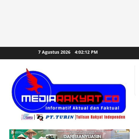
Skip
7 Agustus 2026
4:02:14 PM
to
content