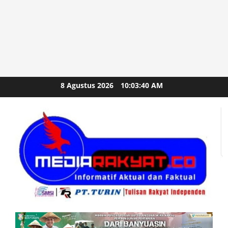
Skip
8 Agustus 2026
10:03:42 AM
to
content