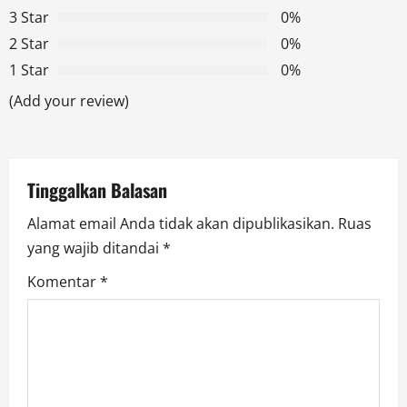
i
3 Star
0%
g
2 Star
0%
1 Star
0%
a
(Add your review)
t
i
Tinggalkan Balasan
o
Alamat email Anda tidak akan dipublikasikan.
Ruas
n
yang wajib ditandai
*
Komentar
*