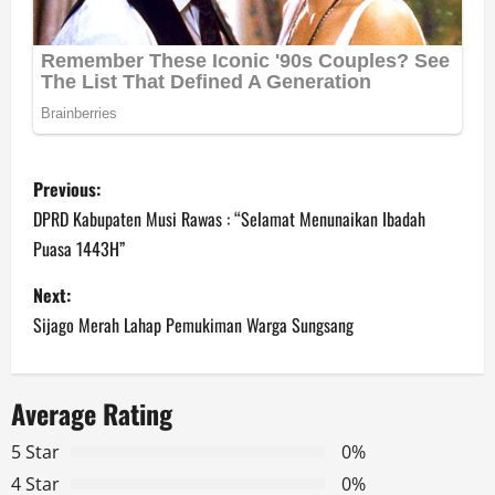
P
Previous:
o
DPRD Kabupaten Musi Rawas : “Selamat Menunaikan Ibadah
Puasa 1443H”
s
Next:
t
Sijago Merah Lahap Pemukiman Warga Sungsang
n
a
Average Rating
v
5 Star
0%
4 Star
0%