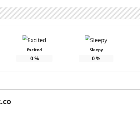
Excited
Sleepy
0
%
0
%
.co