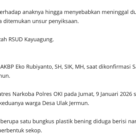
terhadap anaknya hingga menyebabkan meninggal dun
la ditemukan unsur penyiksaan.
nazah RSUD Kayuagung.
r AKBP Eko Rubiyanto, SH, SIK, MH, saat dikonfirmas
mun.
atres Narkoba Polres OKI pada Jumat, 9 Januari 2026
), keduanya warga Desa Ulak Jermun.
i berupa satu bungkus plastik bening diduga berisi na
 berbentuk sekop.