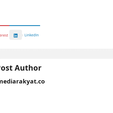
LinkedIn
erest
ost Author
mediarakyat.co