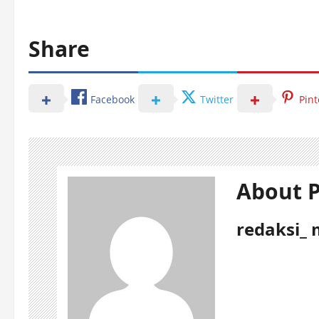
Share
Facebook
Twitter
Pint
About P
redaksi_ 