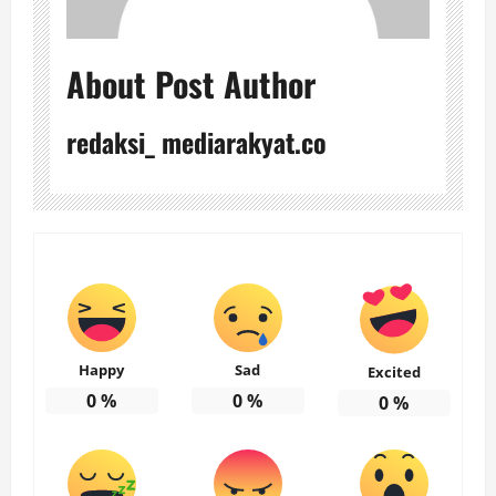
About Post Author
redaksi_ mediarakyat.co
Happy
Sad
Excited
0
%
0
%
0
%