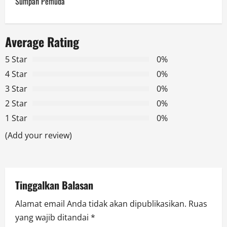
Sumpah Pemuda
n
a
Average Rating
v
5 Star
0%
4 Star
0%
i
3 Star
0%
g
2 Star
0%
1 Star
0%
a
(Add your review)
t
i
Tinggalkan Balasan
o
Alamat email Anda tidak akan dipublikasikan.
Ruas
n
yang wajib ditandai
*