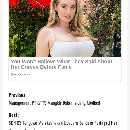
P
Previous:
o
Management PT GTTS Mangkir Dalam sidang Mediasi
s
Next:
SDN 03 Tenguwe Melaksanakan Upacara Bendera Peringati Hari
t