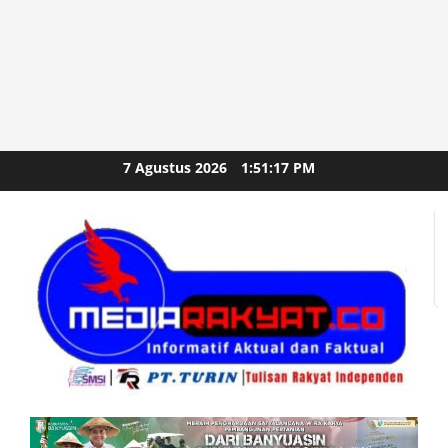
Skip
7 Agustus 2026
1:51:19 PM
to
content