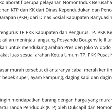
 kolaboratif berupa pelayanan Nomor Induk Berusah
nan KTP dan KK dari Dinas Kependudukan dan Pencata
arapan (PKH) dari Dinas Sosial Kabupaten Banyuasin
Pengurus TP PKK Kabupaten dan Pengurus TP. PKK Kec
ekalian meninjau langsung Posyandu Bougenvile II 
akukan untuk mendukung arahan Presiden Joko Widodo
at luas sesuai arahan Ketua Umum TP. PKK Pusat Ny
sar murah tersebut di antaranya cabai merah keritin
r bebek super, ayam kampung, daging sapi dan dagin
 ingin mendapatkan barang dengan harga yang murah 
Kartu Tanda Penduduk (KTP) oleh Dukcapil dan Nomo