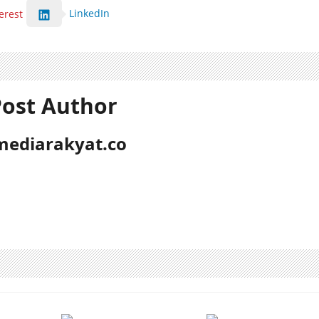
LinkedIn
erest
ost Author
mediarakyat.co