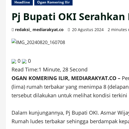
Headline
Ogan Komering Ilir
Pj Bupati OKI Serahkan
redaksi_ mediarakyat.co
20 Agustus 2024
2 minutes 
0
0
Read Time:
1 Minute, 28 Second
OGAN KOMERING ILIR, MEDIARAKYAT.CO –
Pen
(lima) rumah terbakar yang menimpa 8 (delapan
tersebut dilakukan untuk melihat kondisi terki
Dalam kunjungannya, Pj Bupati OKI. Asmar Wij
Rumah ludes terbakar sehingga berdampak kepada