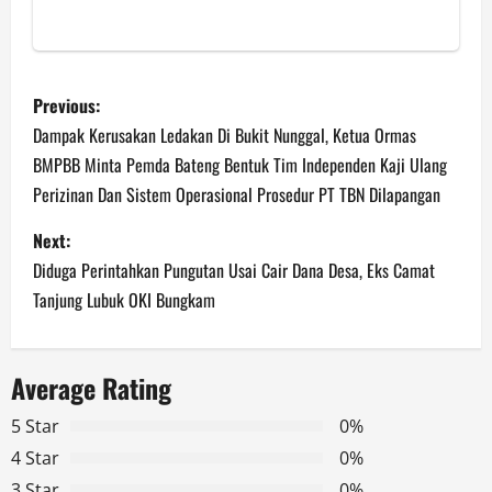
P
Previous:
o
Dampak Kerusakan Ledakan Di Bukit Nunggal, Ketua Ormas
BMPBB Minta Pemda Bateng Bentuk Tim Independen Kaji Ulang
s
Perizinan Dan Sistem Operasional Prosedur PT TBN Dilapangan
t
Next:
n
Diduga Perintahkan Pungutan Usai Cair Dana Desa, Eks Camat
Tanjung Lubuk OKI Bungkam
a
v
Average Rating
i
5 Star
0%
g
4 Star
0%
3 Star
0%