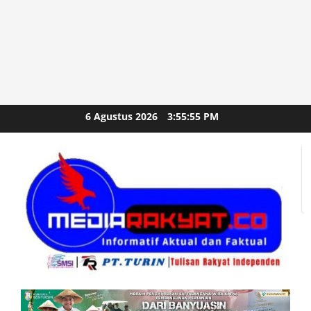
Skip
6 Agustus 2026
3:55:57 PM
to
content