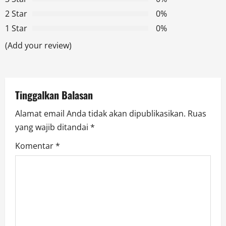
a
2 Star
0%
t
1 Star
0%
(Add your review)
i
o
n
Tinggalkan Balasan
Alamat email Anda tidak akan dipublikasikan.
Ruas
yang wajib ditandai
*
Komentar
*