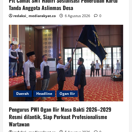
Plt Camat SMT Hadiri Sosialisasi Penertiban Kartu
Tanda Anggota Aslinmas Desa
redaksi_ mediarakyat.co
6 Agustus 2026
0
Daerah
Headline
Ogan Ilir
Pengurus PWI Ogan Ilir Masa Bakti 2026–2029
Resmi dilantik, Siap Perkuat Profesionalisme
Wartawan