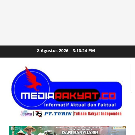
Skip
8 Agustus 2026
3:16:26 PM
to
content