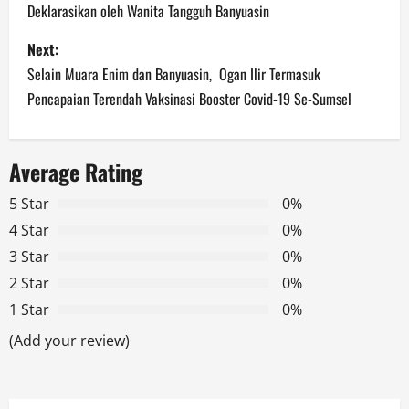
Deklarasikan oleh Wanita Tangguh Banyuasin
s
Next:
t
Selain Muara Enim dan Banyuasin, Ogan Ilir Termasuk
n
Pencapaian Terendah Vaksinasi Booster Covid-19 Se-Sumsel
a
Average Rating
v
5 Star
0%
i
4 Star
0%
g
3 Star
0%
2 Star
0%
a
1 Star
0%
t
(Add your review)
i