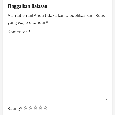
o
Tinggalkan Balasan
n
Alamat email Anda tidak akan dipublikasikan.
Ruas
yang wajib ditandai
*
Komentar
*
1
2
3
4
5
Rating
*