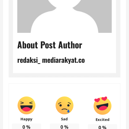
About Post Author
redaksi_ mediarakyat.co
Happy
Sad
Excited
0
%
0
%
0
%