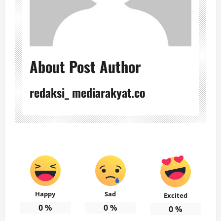
About Post Author
redaksi_ mediarakyat.co
Happy
Sad
Excited
0
%
0
%
0
%