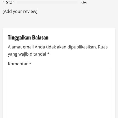
g
1 Star
0%
a
(Add your review)
t
i
Tinggalkan Balasan
o
Alamat email Anda tidak akan dipublikasikan.
Ruas
yang wajib ditandai
*
n
Komentar
*