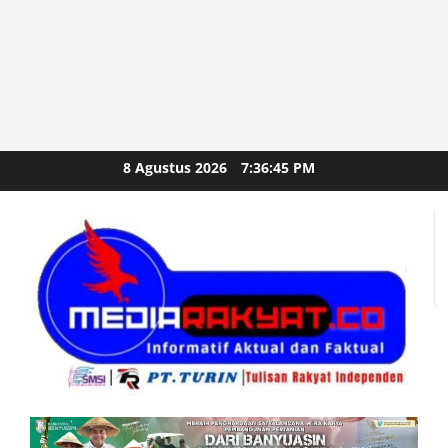
Skip
8 Agustus 2026
7:36:47 PM
to
content