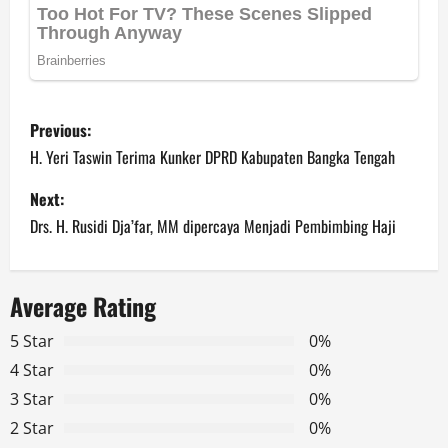
P
Previous:
o
H. Yeri Taswin Terima Kunker DPRD Kabupaten Bangka Tengah
s
Next:
Drs. H. Rusidi Dja’far, MM dipercaya Menjadi Pembimbing Haji
t
n
Average Rating
a
5 Star
0%
v
4 Star
0%
3 Star
0%
i
2 Star
0%