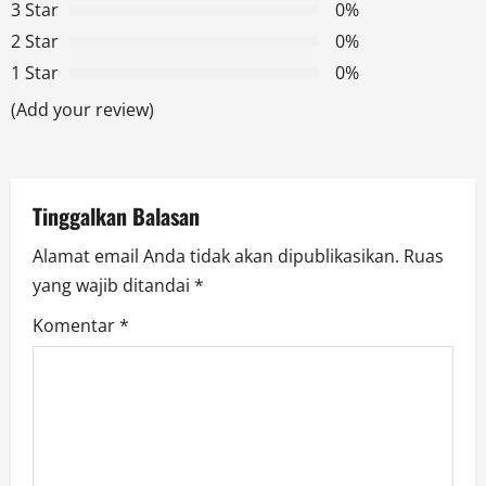
g
3 Star
0%
2 Star
0%
a
1 Star
0%
t
(Add your review)
i
o
Tinggalkan Balasan
n
Alamat email Anda tidak akan dipublikasikan.
Ruas
yang wajib ditandai
*
Komentar
*