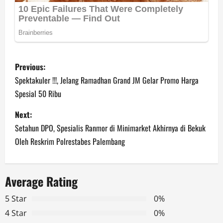
P
Previous:
o
Spektakuler !!!, Jelang Ramadhan Grand JM Gelar Promo Harga
Spesial 50 Ribu
s
Next:
t
Setahun DPO, Spesialis Ranmor di Minimarket Akhirnya di Bekuk
n
Oleh Reskrim Polrestabes Palembang
a
Average Rating
v
5 Star
0%
i
4 Star
0%