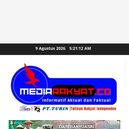
Skip
9 Agustus 2026
5:21:13 AM
to
content