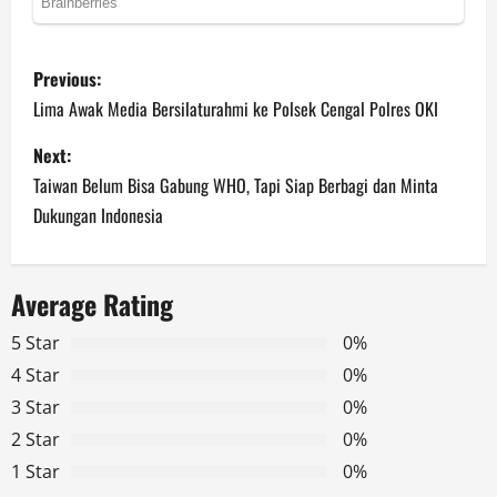
P
Previous:
o
Lima Awak Media Bersilaturahmi ke Polsek Cengal Polres OKI
s
Next:
Taiwan Belum Bisa Gabung WHO, Tapi Siap Berbagi dan Minta
t
Dukungan Indonesia
n
a
Average Rating
v
5 Star
0%
4 Star
0%
i
3 Star
0%
g
2 Star
0%
1 Star
0%
a