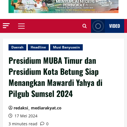
VIDEO
Primary
Menu
Daerah
Headline
Musi Banyuasin
Presidium MUBA Timur dan
Presidium Kota Betung Siap
Menangkan Mawardi Yahya di
Pilgub Sumsel 2024
redaksi_ mediarakyat.co
17 Mei 2024
3 minutes read
0