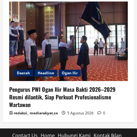
Daerah
Headline
Ogan Ilir
Pengurus PWI Ogan Ilir Masa Bakti 2026–2029
Resmi dilantik, Siap Perkuat Profesionalisme
Wartawan
redaksi_ mediarakyat.co
5 Agustus 2026
0
Contact Us
Home
Hubungi Kami
Kontak Iklan