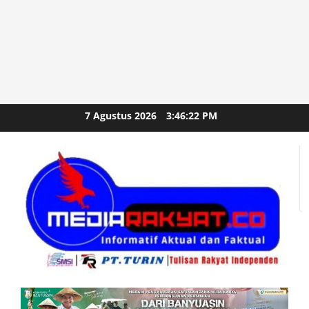
Skip
7 Agustus 2026
3:46:23 PM
to
content