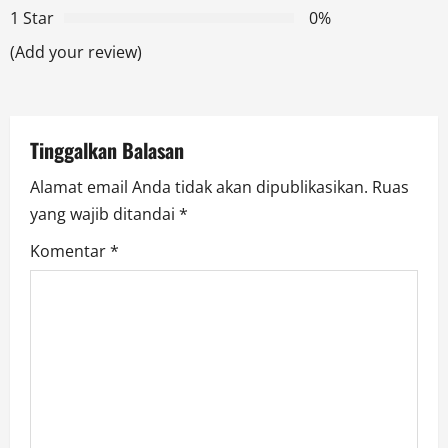
a
1 Star
0%
t
(Add your review)
i
o
Tinggalkan Balasan
n
Alamat email Anda tidak akan dipublikasikan.
Ruas
yang wajib ditandai
*
Komentar
*