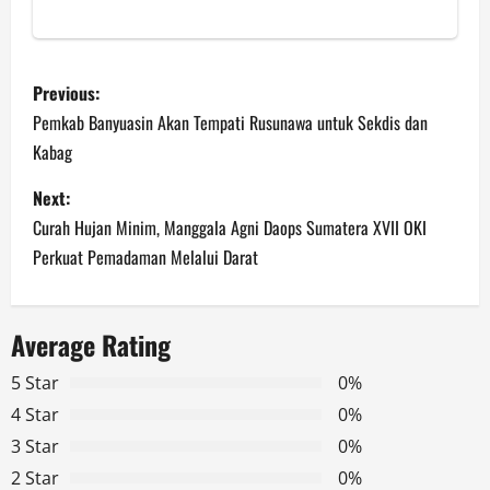
P
Previous:
o
Pemkab Banyuasin Akan Tempati Rusunawa untuk Sekdis dan
Kabag
s
Next:
t
Curah Hujan Minim, Manggala Agni Daops Sumatera XVII OKI
n
Perkuat Pemadaman Melalui Darat
a
Average Rating
v
5 Star
0%
i
4 Star
0%
g
3 Star
0%
2 Star
0%