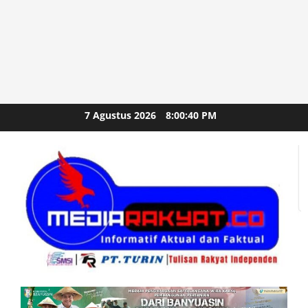
Skip
7 Agustus 2026
8:00:42 PM
to
content