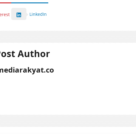
LinkedIn
erest
ost Author
mediarakyat.co