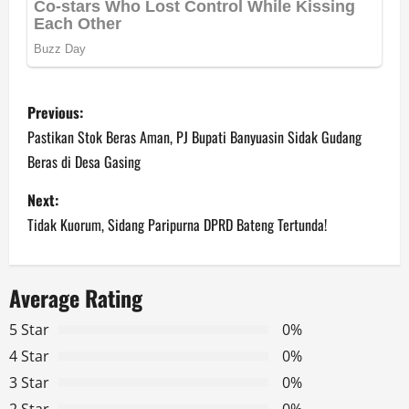
P
Previous:
o
Pastikan Stok Beras Aman, PJ Bupati Banyuasin Sidak Gudang
Beras di Desa Gasing
s
Next:
t
Tidak Kuorum, Sidang Paripurna DPRD Bateng Tertunda!
n
a
Average Rating
v
5 Star
0%
4 Star
0%
i
3 Star
0%
2 Star
0%