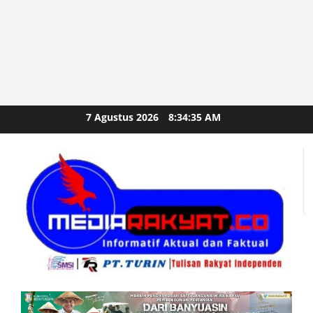
Skip
7 Agustus 2026
8:34:36 AM
to
content