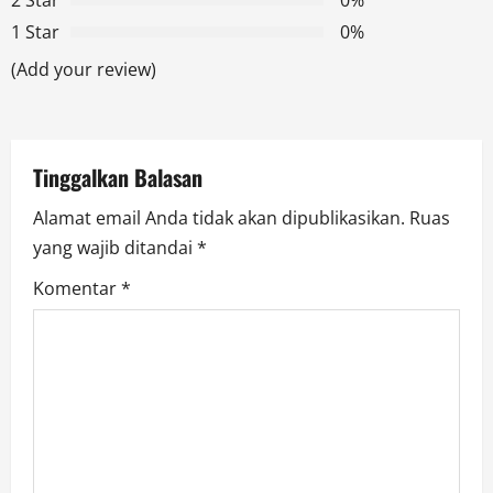
g
1 Star
0%
a
(Add your review)
t
i
Tinggalkan Balasan
o
Alamat email Anda tidak akan dipublikasikan.
Ruas
n
yang wajib ditandai
*
Komentar
*