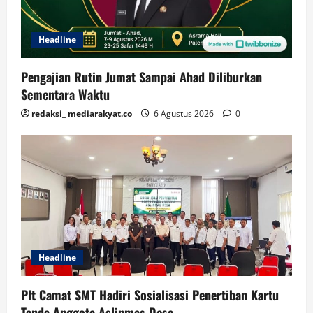
Headline
Pengajian Rutin Jumat Sampai Ahad Diliburkan
Sementara Waktu
redaksi_ mediarakyat.co
6 Agustus 2026
0
Headline
Plt Camat SMT Hadiri Sosialisasi Penertiban Kartu
Tanda Anggota Aslinmas Desa