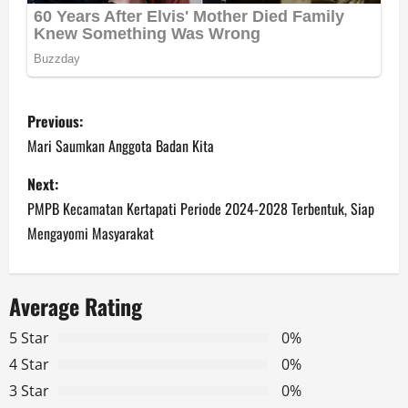
P
Previous:
o
Mari Saumkan Anggota Badan Kita
s
Next:
PMPB Kecamatan Kertapati Periode 2024-2028 Terbentuk, Siap
t
Mengayomi Masyarakat
n
a
Average Rating
v
5 Star
0%
4 Star
0%
i
3 Star
0%