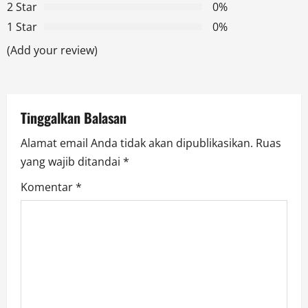
g
2 Star
0%
1 Star
0%
a
(Add your review)
t
i
Tinggalkan Balasan
o
Alamat email Anda tidak akan dipublikasikan.
Ruas
n
yang wajib ditandai
*
Komentar
*