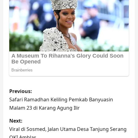
P
Previous:
o
Safari Ramadhan Keliling Pemkab Banyuasin
Malam 23 di Karang Agung Ilir
s
Next:
t
Viral di Sosmed, Jalan Utama Desa Tanjung Serang
OKI Amblas