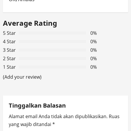
n
a
Average Rating
v
5 Star
0%
i
4 Star
0%
g
3 Star
0%
2 Star
0%
a
1 Star
0%
t
(Add your review)
i
o
Tinggalkan Balasan
n
Alamat email Anda tidak akan dipublikasikan.
Ruas
yang wajib ditandai
*