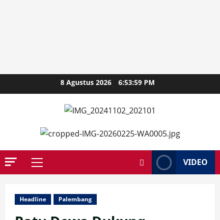
Skip
8 Agustus 2026
6:54:00 PM
to
content
VIDEO
Primary
Menu
Headline
Palembang