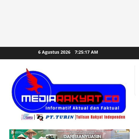
Skip
6 Agustus 2026
7:25:18 AM
to
content