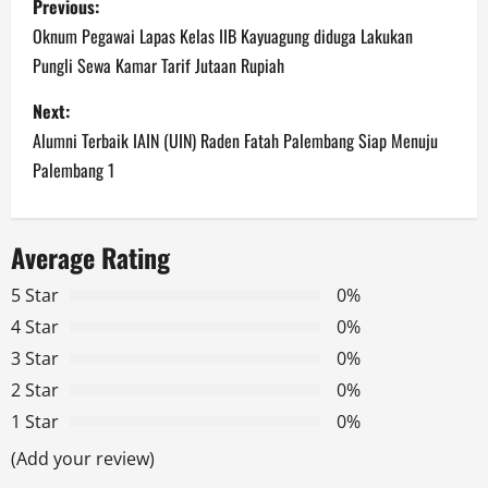
Previous:
o
Oknum Pegawai Lapas Kelas IIB Kayuagung diduga Lakukan
Pungli Sewa Kamar Tarif Jutaan Rupiah
s
Next:
t
Alumni Terbaik IAIN (UIN) Raden Fatah Palembang Siap Menuju
n
Palembang 1
a
Average Rating
v
5 Star
0%
i
4 Star
0%
g
3 Star
0%
2 Star
0%
a
1 Star
0%
t
(Add your review)