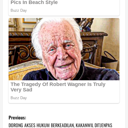
P
Previous:
o
DORONG AKSES HUKUM BERKEADILAN, KAKANWIL DITJENPAS