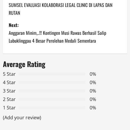
SUMSEL EVALUASI KOLABORASI LEGAL CLINIC DI LAPAS DAN
s
RUTAN
t
Next:
n
Anggaran Minim,..!!! Kontingen Musi Rawas Berhasil Salip
Lubuklinggau 4 Besar Perolehan Medali Sementara
a
v
Average Rating
i
5 Star
0%
g
4 Star
0%
3 Star
0%
a
2 Star
0%
t
1 Star
0%
(Add your review)
i