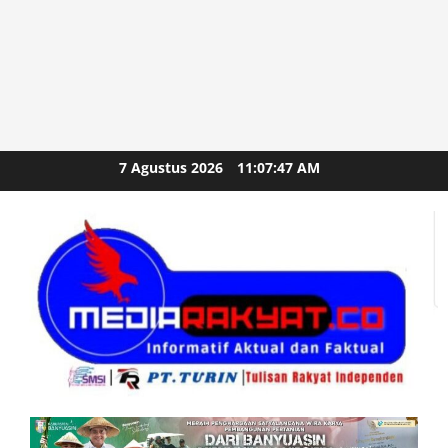
Skip
7 Agustus 2026
11:07:49 AM
to
content