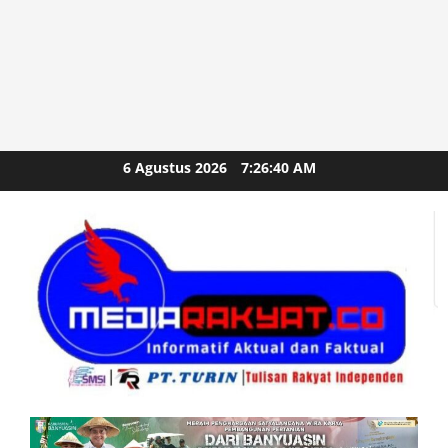
Skip
6 Agustus 2026
7:26:42 AM
to
content