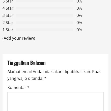
v
5 Star
0%
4 Star
0%
i
3 Star
0%
g
2 Star
0%
1 Star
0%
a
(Add your review)
t
i
Tinggalkan Balasan
o
Alamat email Anda tidak akan dipublikasikan.
Ruas
n
yang wajib ditandai
*
Komentar
*