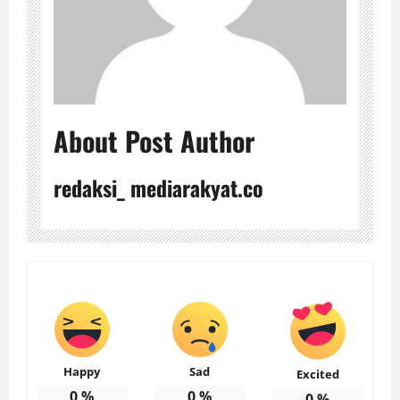
About Post Author
redaksi_ mediarakyat.co
Happy
Sad
Excited
0
%
0
%
0
%