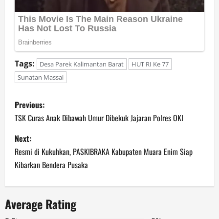
Tags:
Desa Parek Kalimantan Barat
HUT RI Ke 77
Sunatan Massal
P
Previous:
o
TSK Curas Anak Dibawah Umur Dibekuk Jajaran Polres OKI
s
Next:
Resmi di Kukuhkan, PASKIBRAKA Kabupaten Muara Enim Siap
t
Kibarkan Bendera Pusaka
n
a
Average Rating