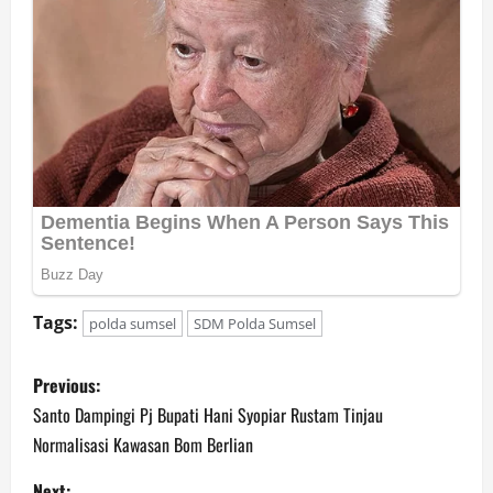
Tags:
polda sumsel
SDM Polda Sumsel
P
Previous:
o
Santo Dampingi Pj Bupati Hani Syopiar Rustam Tinjau
Normalisasi Kawasan Bom Berlian
s
Next: