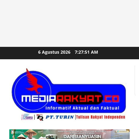
Skip
6 Agustus 2026
7:27:52 AM
to
content