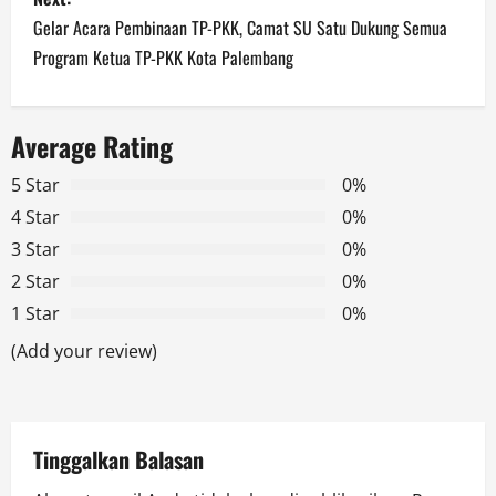
t
Gelar Acara Pembinaan TP-PKK, Camat SU Satu Dukung Semua
n
Program Ketua TP-PKK Kota Palembang
a
Average Rating
v
5 Star
0%
i
4 Star
0%
g
3 Star
0%
2 Star
0%
a
1 Star
0%
t
(Add your review)
i
o
Tinggalkan Balasan
n