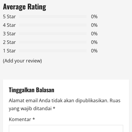
a
Average Rating
v
5 Star
0%
4 Star
0%
i
3 Star
0%
g
2 Star
0%
1 Star
0%
a
(Add your review)
t
i
Tinggalkan Balasan
o
Alamat email Anda tidak akan dipublikasikan.
Ruas
n
yang wajib ditandai
*
Komentar
*