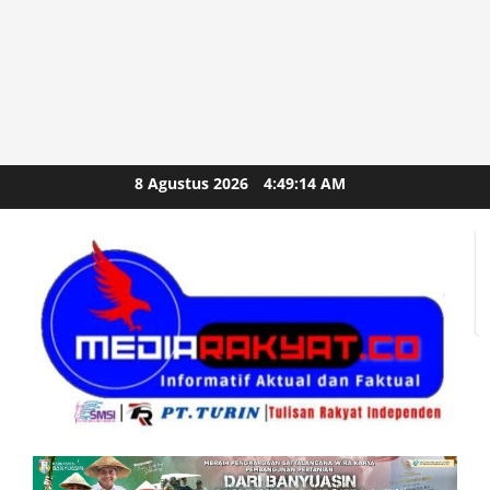
Skip
8 Agustus 2026
4:49:15 AM
to
content