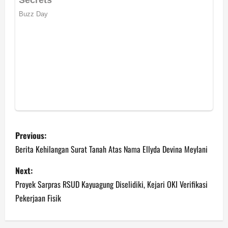
P
Previous:
o
Berita Kehilangan Surat Tanah Atas Nama Ellyda Devina Meylani
s
Next:
Proyek Sarpras RSUD Kayuagung Diselidiki, Kejari OKI Verifikasi
t
Pekerjaan Fisik
n