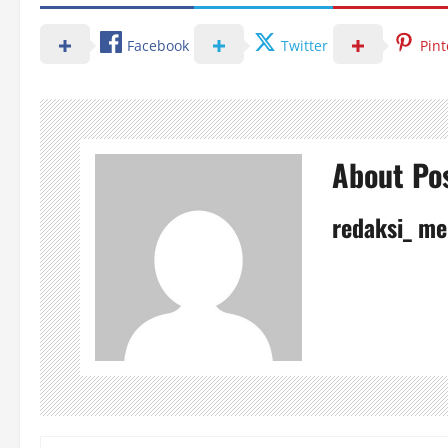
Facebook
Twitter
Pint
About Po
redaksi_ me