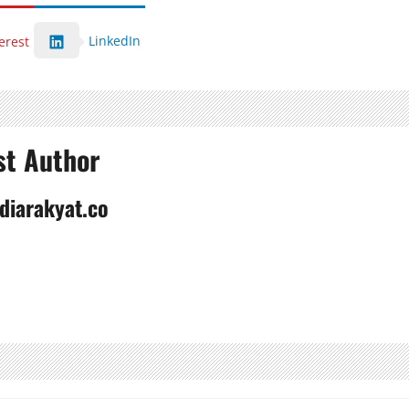
LinkedIn
erest
st Author
diarakyat.co