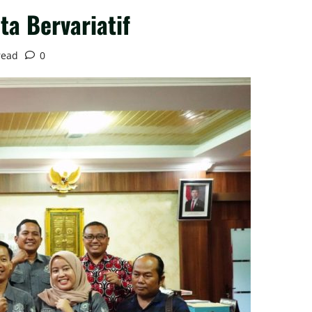
ta Bervariatif
read
0