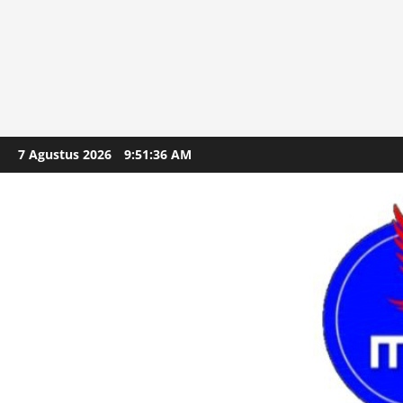
Skip
7 Agustus 2026
9:51:37 AM
to
content