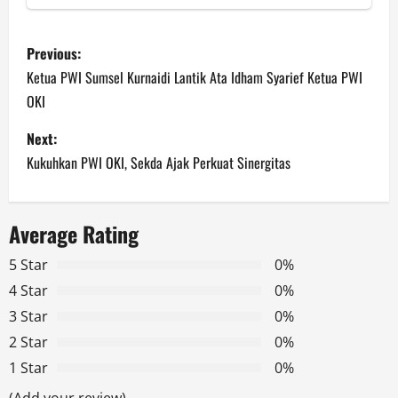
P
Previous:
o
Ketua PWI Sumsel Kurnaidi Lantik Ata Idham Syarief Ketua PWI
OKI
s
Next:
t
Kukuhkan PWI OKI, Sekda Ajak Perkuat Sinergitas
n
a
Average Rating
v
5 Star
0%
4 Star
0%
i
3 Star
0%
g
2 Star
0%
1 Star
0%
a