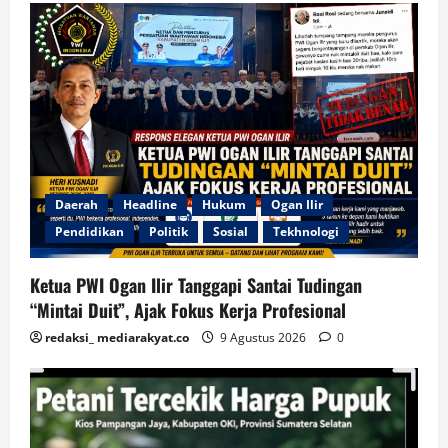
Daerah
Headline
Hukum
Ogan Ilir
Pendidikan
Politik
Sosial
Tekhnologi
Ketua PWI Ogan Ilir Tanggapi Santai Tudingan
“Mintai Duit”, Ajak Fokus Kerja Profesional
redaksi_ mediarakyat.co
9 Agustus 2026
0