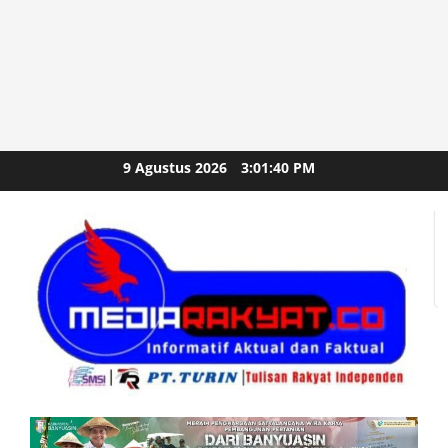
Skip
9 Agustus 2026
3:01:42 PM
to
content