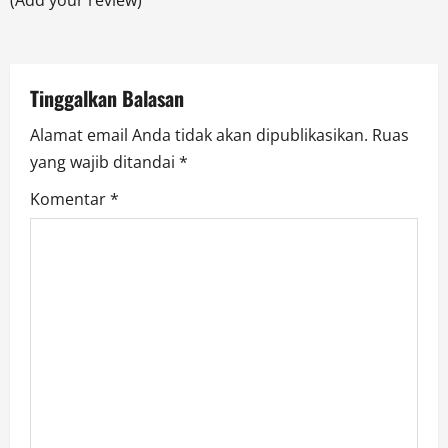
(Add your review)
t
i
Tinggalkan Balasan
o
Alamat email Anda tidak akan dipublikasikan.
Ruas
n
yang wajib ditandai
*
Komentar
*