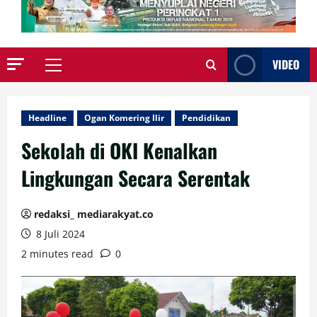
VIDEO
Primary
Menu
Headline
Ogan Komering Ilir
Pendidikan
Sekolah di OKI Kenalkan
Lingkungan Secara Serentak
redaksi_ mediarakyat.co
8 Juli 2024
2 minutes read
0