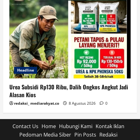
Headline
Urea Subsidi Rp130 Ribu, Dalih Ongkos Angkut Jadi
Alasan Kios
redaksi_ mediarakyat.co
8 Agustus 2026
0
Contact Us
Home
Hubungi Kami
Kontak Iklan
Pedoman Media Siber
Pin Posts
Redaksi