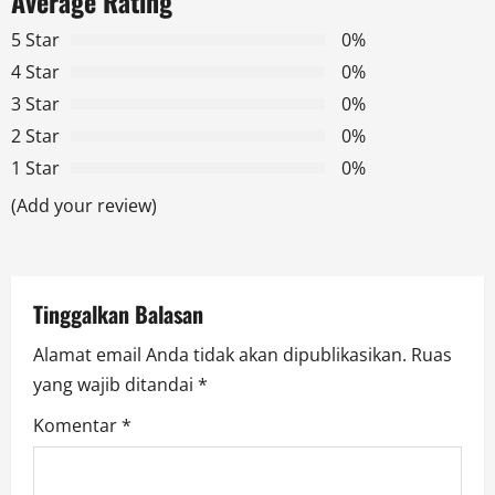
Average Rating
a
5 Star
0%
v
4 Star
0%
3 Star
0%
i
2 Star
0%
g
1 Star
0%
a
(Add your review)
t
i
Tinggalkan Balasan
o
Alamat email Anda tidak akan dipublikasikan.
Ruas
yang wajib ditandai
*
n
Komentar
*