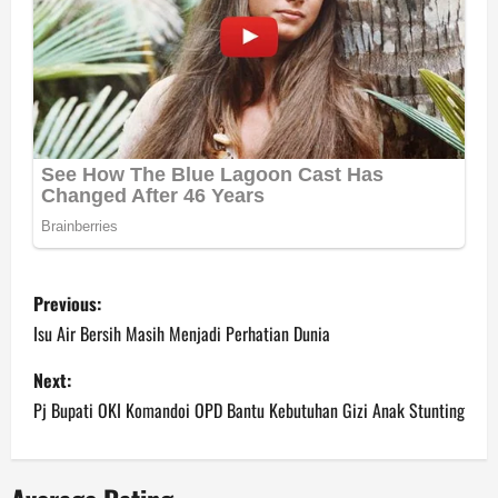
P
Previous:
o
Isu Air Bersih Masih Menjadi Perhatian Dunia
s
Next:
Pj Bupati OKI Komandoi OPD Bantu Kebutuhan Gizi Anak Stunting
t
n