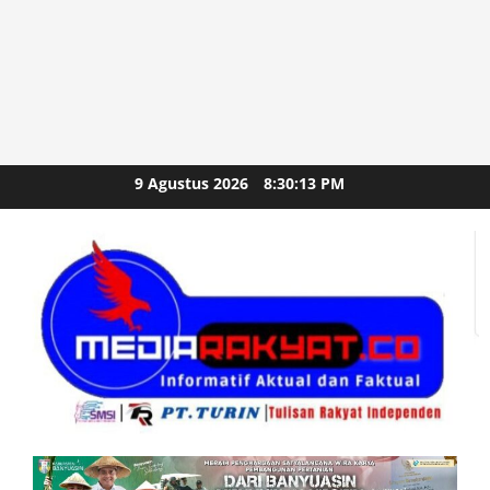
Skip
9 Agustus 2026
8:30:15 PM
to
content