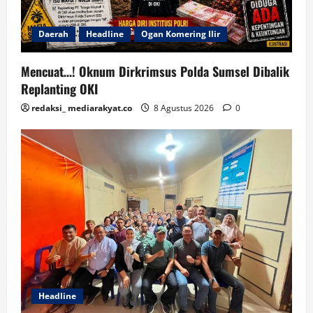
Daerah
Headline
Ogan Komering Ilir
Mencuat…! Oknum Dirkrimsus Polda Sumsel Dibalik
Replanting OKI
redaksi_ mediarakyat.co
8 Agustus 2026
0
Headline