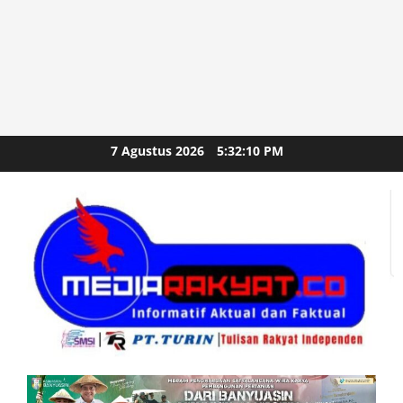
Skip
7 Agustus 2026
5:32:12 PM
to
content