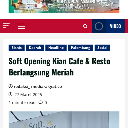
VIDEO
Primary
Menu
Bisnis
Daerah
Headline
Palembang
Sosial
Soft Opening Kian Cafe & Resto
Berlangsung Meriah
redaksi_ mediarakyat.co
27 Maret 2025
1 minute read
0