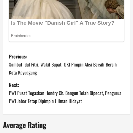
P
Previous:
o
Sambut Idul Fitri, Wakil Bupati OKI Pimpin Aksi Bersih-Bersih
Kota Kayuagung
s
Next:
t
PWI Pusat Tegaskan Hendry Ch. Bangun Telah Dipecat, Pengurus
n
PWI Jabar Tetap Dipimpin Hilman Hidayat
a
Average Rating
v