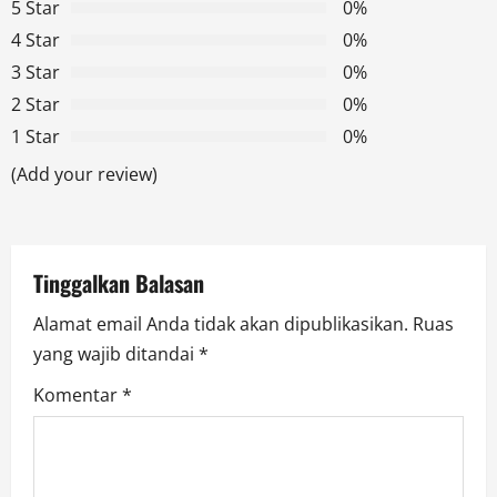
5 Star
0%
i
4 Star
0%
g
3 Star
0%
2 Star
0%
a
1 Star
0%
t
(Add your review)
i
o
Tinggalkan Balasan
n
Alamat email Anda tidak akan dipublikasikan.
Ruas
yang wajib ditandai
*
Komentar
*