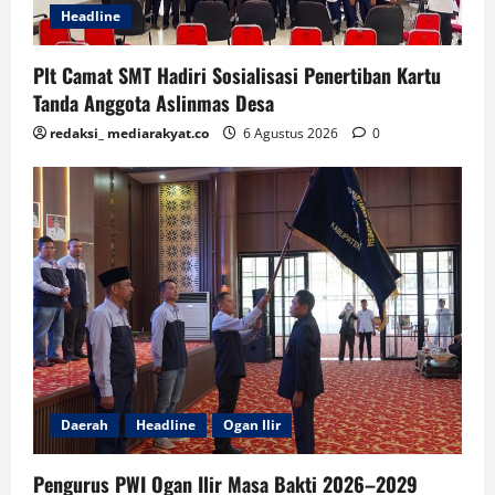
Headline
Plt Camat SMT Hadiri Sosialisasi Penertiban Kartu
Tanda Anggota Aslinmas Desa
redaksi_ mediarakyat.co
6 Agustus 2026
0
Daerah
Headline
Ogan Ilir
Pengurus PWI Ogan Ilir Masa Bakti 2026–2029