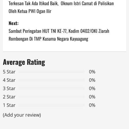
o
Terkesan Tak Ada Itikad Baik, Oknum Istri Camat di Polisikan
Oleh Ketua PWI Ogan Ilir
s
Next:
t
Sambut Peringatan HUT TNI KE-77, Kodim 0402/OKI Ziarah
n
Rombongan Di TMP Kusuma Negara Kayuagung
a
Average Rating
v
5 Star
0%
i
4 Star
0%
g
3 Star
0%
2 Star
0%
a
1 Star
0%
t
(Add your review)
i