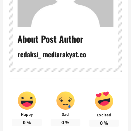
About Post Author
redaksi_ mediarakyat.co
Happy
Sad
Excited
0
%
0
%
0
%