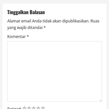
o
Tinggalkan Balasan
n
Alamat email Anda tidak akan dipublikasikan.
Ruas
yang wajib ditandai
*
Komentar
*
1
2
3
4
5