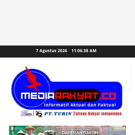
Skip
7 Agustus 2026
11:06:39 AM
to
content