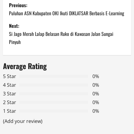
P
Previous:
o
Puluhan ASN Kabupaten OKI Ikuti DIKLATSAR Berbasis E-Learning
s
Next:
Si Jago Merah Lalap Belasan Ruko di Kawasan Jalan Sungai
t
Pinyuh
n
a
Average Rating
v
5 Star
0%
4 Star
0%
i
3 Star
0%
g
2 Star
0%
1 Star
0%
a
(Add your review)
t