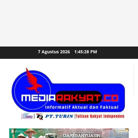
Skip
7 Agustus 2026
1:45:29 PM
to
content