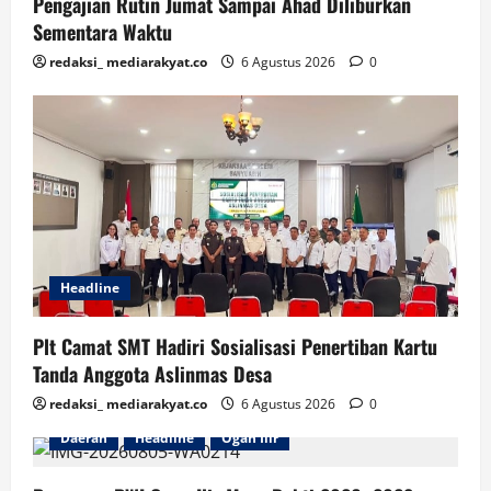
Pengajian Rutin Jumat Sampai Ahad Diliburkan
Sementara Waktu
redaksi_ mediarakyat.co
6 Agustus 2026
0
Headline
Plt Camat SMT Hadiri Sosialisasi Penertiban Kartu
Tanda Anggota Aslinmas Desa
redaksi_ mediarakyat.co
6 Agustus 2026
0
Daerah
Headline
Ogan Ilir