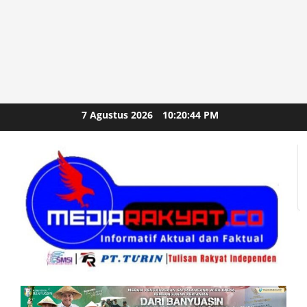
Skip
7 Agustus 2026
10:20:44 PM
to
content