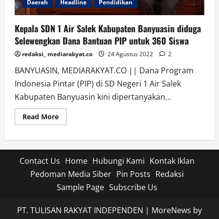
Daerah
Headline
Pendidikan
Kepala SDN 1 Air Salek Kabupaten Banyuasin diduga
Selewengkan Dana Bantuan PIP untuk 360 Siswa
redaksi_ mediarakyat.co
24 Agustus 2022
2
BANYUASIN, MEDIARAKYAT.CO || Dana Program
Indonesia Pintar (PIP) di SD Negeri 1 Air Salek
Kabupaten Banyuasin kini dipertanyakan...
Read
Read More
more
about
Kepala
SDN
1
Air
Contact Us
Home
Hubungi Kami
Kontak Iklan
Salek
Kabupaten
Pedoman Media Siber
Pin Posts
Redaksi
Banyuasin
diduga
Sample Page
Subscribe Us
Selewengkan
Dana
Bantuan
PT. TULISAN RAKYAT INDEPENDEN
|
MoreNews
by
PIP
untuk