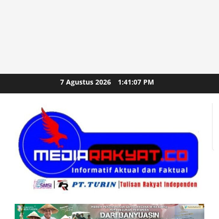
Skip
7 Agustus 2026
1:41:08 PM
to
content