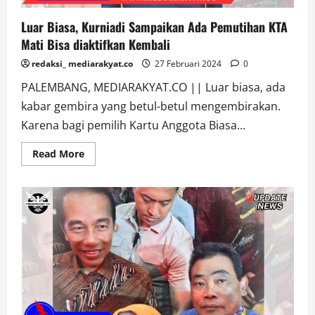
Luar Biasa, Kurniadi Sampaikan Ada Pemutihan KTA
Mati Bisa diaktifkan Kembali
redaksi_ mediarakyat.co
27 Februari 2024
0
PALEMBANG, MEDIARAKYAT.CO || Luar biasa, ada
kabar gembira yang betul-betul mengembirakan.
Karena bagi pemilih Kartu Anggota Biasa...
Read
Read More
more
about
Luar
Biasa,
Kurniadi
Sampaikan
Ada
Pemutihan
KTA
Mati
Bisa
diaktifkan
Kembali