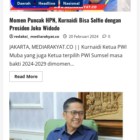
Daerah
Headline
Nasional
Momen Puncak HPN, Kurnaidi Bisa Selfie dengan
Presiden Joko Widodo
redaksi_ mediarakyat.co
20 Februari 2024
0
JAKARTA, MEDIARAKYAT.CO || Kurnaidi Ketua PWI
Muba yang juga Ketua terpilih PWI Sumsel masa
bakti 2024-2029 dimomen...
Read
Read More
more
about
Momen
Puncak
HPN,
Kurnaidi
Bisa
Selfie
dengan
Presiden
Joko
Widodo