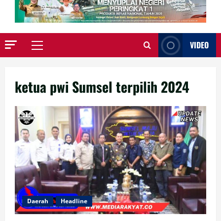
VIDEO
Primary
Menu
ketua pwi Sumsel terpilih 2024
Daerah
Headline