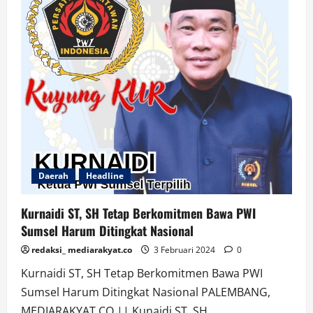
Ucapan
Selamat
Atas
Terpilih
Kurnaidi
Sebagai
Ketua
PWI
Sumsel
Masa
Bakti
2024-
2029
Daerah
Headline
Kurnaidi ST, SH Tetap Berkomitmen Bawa PWI
Sumsel Harum Ditingkat Nasional
redaksi_ mediarakyat.co
3 Februari 2024
0
Kurnaidi ST, SH Tetap Berkomitmen Bawa PWI
Sumsel Harum Ditingkat Nasional PALEMBANG,
MEDIARAKYAT.CO || Kunaidi ST, SH...