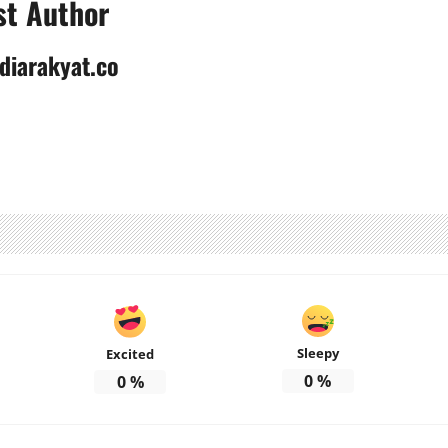
st Author
diarakyat.co
Sleepy
Excited
0
%
0
%