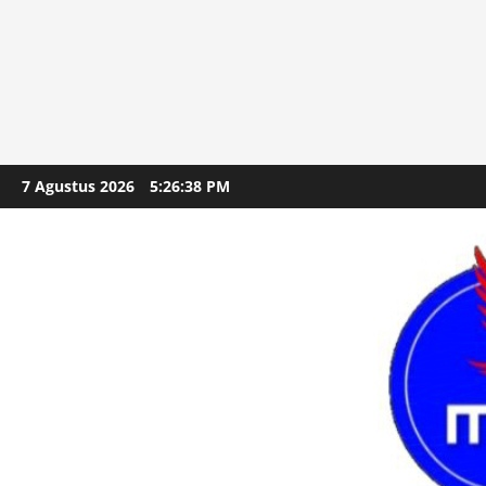
Skip
7 Agustus 2026
5:26:39 PM
to
content