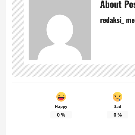
About Po
redaksi_ me
Happy
Sad
0
%
0
%