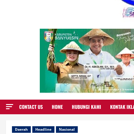
CONTACT US
HOME
HUBUNGI KAMI
KONTAK IKL
Daerah
Headline
Nasional