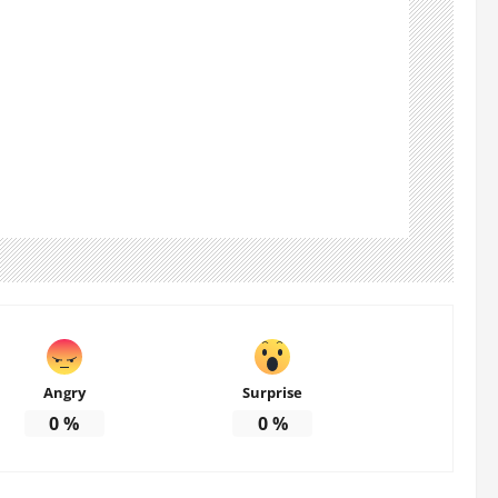
Angry
Surprise
0
%
0
%