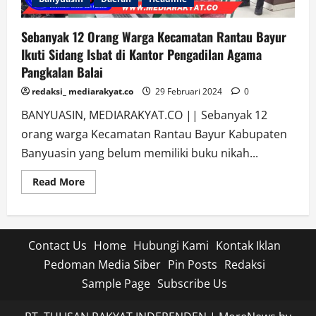
Sebanyak 12 Orang Warga Kecamatan Rantau Bayur
Ikuti Sidang Isbat di Kantor Pengadilan Agama
Pangkalan Balai
redaksi_ mediarakyat.co
29 Februari 2024
0
BANYUASIN, MEDIARAKYAT.CO || Sebanyak 12
orang warga Kecamatan Rantau Bayur Kabupaten
Banyuasin yang belum memiliki buku nikah...
Read
Read More
more
about
Sebanyak
12
Orang
Warga
Contact Us
Home
Hubungi Kami
Kontak Iklan
Kecamatan
Rantau
Pedoman Media Siber
Pin Posts
Redaksi
Bayur
Ikuti
Sample Page
Subscribe Us
Sidang
Isbat
di