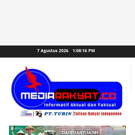
Skip
7 Agustus 2026
1:08:16 PM
to
content