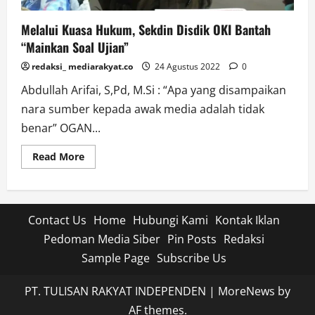
Melalui Kuasa Hukum, Sekdin Disdik OKI Bantah
“Mainkan Soal Ujian”
redaksi_ mediarakyat.co
24 Agustus 2022
0
Abdullah Arifai, S,Pd, M.Si : “Apa yang disampaikan
nara sumber kepada awak media adalah tidak
benar” OGAN...
Read
Read More
more
about
Melalui
Kuasa
Hukum,
Sekdin
Contact Us
Home
Hubungi Kami
Kontak Iklan
Disdik
OKI
Pedoman Media Siber
Pin Posts
Redaksi
Bantah
“Mainkan
Sample Page
Subscribe Us
Soal
Ujian”
PT. TULISAN RAKYAT INDEPENDEN
|
MoreNews
by
AF themes.