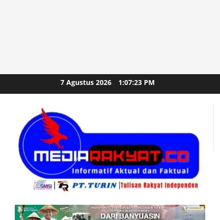
Skip
7 Agustus 2026
1:07:23 PM
to
content