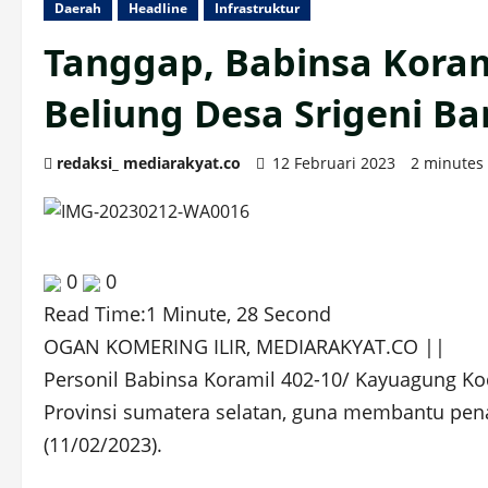
Daerah
Headline
Infrastruktur
Tanggap, Babinsa Koram
Beliung Desa Srigeni Ba
redaksi_ mediarakyat.co
12 Februari 2023
2 minutes
0
0
Read Time:
1 Minute, 28 Second
OGAN KOMERING ILIR, MEDIARAKYAT.CO ||
Personil Babinsa Koramil 402-10/ Kayuagung K
Provinsi sumatera selatan, guna membantu pena
(11/02/2023).