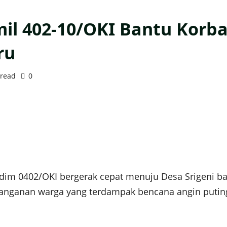
il 402-10/OKI Bantu Korb
ru
 read
0
odim 0402/OKI bergerak cepat menuju Desa Srigeni 
nganan warga yang terdampak bencana angin puting b